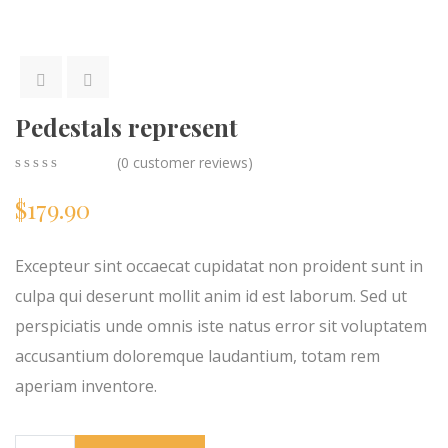
Pedestals represent
(
0
customer reviews)
0
5
0
$
179.90
out
of
based
on
Excepteur sint occaecat cupidatat non proident sunt in
customer
ratings
culpa qui deserunt mollit anim id est laborum. Sed ut
perspiciatis unde omnis iste natus error sit voluptatem
accusantium doloremque laudantium, totam rem
aperiam inventore.