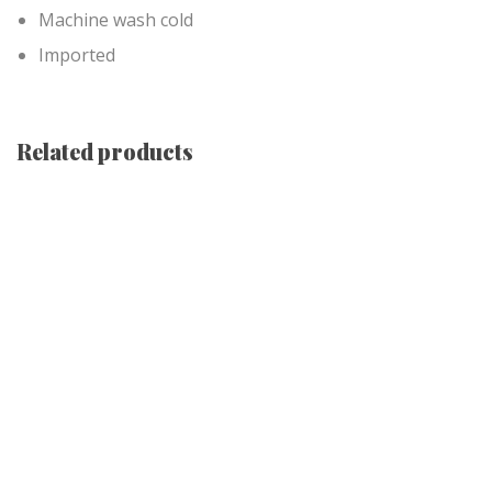
Machine wash cold
Imported
Related products
Tied Pendant Light
$
255.00
Astor Slipper Chair
$
500.00